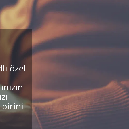
lı özel
ınızın
zı
birini