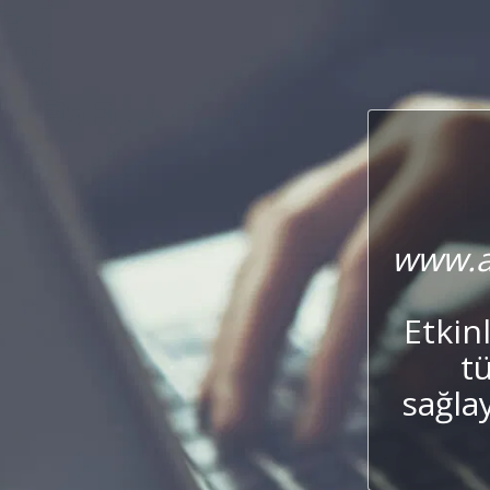
www.a
Etkin
t
sağla