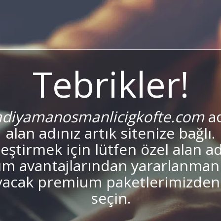
Tebrikler!
diyamanosmanlicigkofte.com
ad
alan adınız artık sitenize bağlı.
leştirmek için lütfen özel alan ad
üm avantajlarından yararlanmanı
yacak premium paketlerimizden 
seçin.